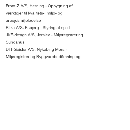
Front-Z A/S, Herning - Opbygning af
værktøjer til kvalitets-, miljø- og
arbejdsmiljøledelse
Blika A/S, Esbjerg - Styring af spild
JKE-design A/S, Jerslev - Miljøregistrering
Sundahus
DFI-Geisler A/S, Nykøbing Mors -
Miljøregistrering Byggvarebedömning og
Sundahus
Vesterby Træteknik A/S, Tistrup -
Ledelsessystem til Ce-mærkede produkter
OL-Beslag A/S, Silkeborg, FSC-
ledelsessystem
Green Team Group, Sdr. Omme - PEFC-
ledelsessystem
Incado A/S, Esbjerg - FSC-ledelsessystem
Samarbejdspartnere: